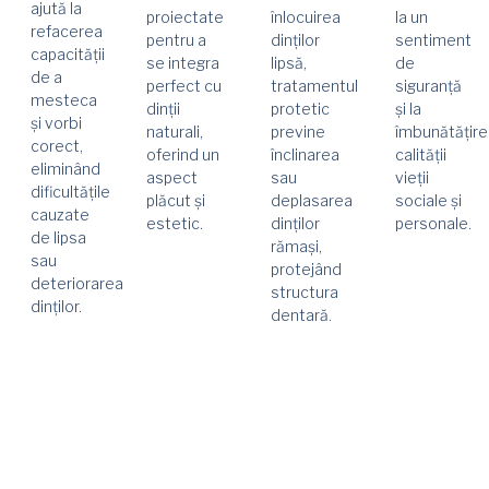
ajută la
proiectate
înlocuirea
la un
refacerea
pentru a
dinților
sentiment
capacității
se integra
lipsă,
de
de a
perfect cu
tratamentul
siguranță
mesteca
dinții
protetic
și la
și vorbi
naturali,
previne
îmbunătățire
corect,
oferind un
înclinarea
calității
eliminând
aspect
sau
vieții
dificultățile
plăcut și
deplasarea
sociale și
cauzate
estetic.
dinților
personale.
de lipsa
rămași,
sau
protejând
deteriorarea
structura
dinților.
dentară.