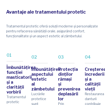
Avantaje ale tratamentului protetic
Tratamentul protetic oferă soluții moderne și personalizate
pentru refacerea sănătății orale, asigurând confort,
funcționalitate și un aspect estetic al zâmbetului.
01
02
03
04
Îmbunătățirea
Îmbunătățirea
Protecția
Creștere
funcției
aspectului
dinților
încrederii
masticatorii
estetic
rămași
și a
și a
al
și
calității
clarității
zâmbetului
prevenirea
vieții
vorbirii
deplasării
Lucrările
Restaurarea
Tratamentul
lor
protetice
danturii
protetic
sunt
Prin
contribuie