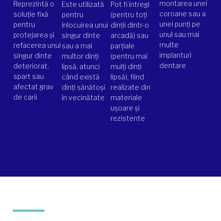
montarea unei
Reprezintă o
Este utilizată
Pot fi întregi
coroane sau a
soluție fixă
pentru
(pentru toți
unei punți pe
pentru
înlocuirea unui
dinții dintr-o
unul sau mai
protejarea și
singur dinte
arcadă) sau
multe
refacerea unui
sau a mai
parțiale
implanturi
singur dinte
multor dinți
(pentru mai
dentare
deteriorat,
lipsă, atunci
mulți dinți
spart sau
când există
lipsă), fiind
afectat grav
dinți sănătoși
realizate din
de carii
în vecinătate
materiale
ușoare și
rezistente