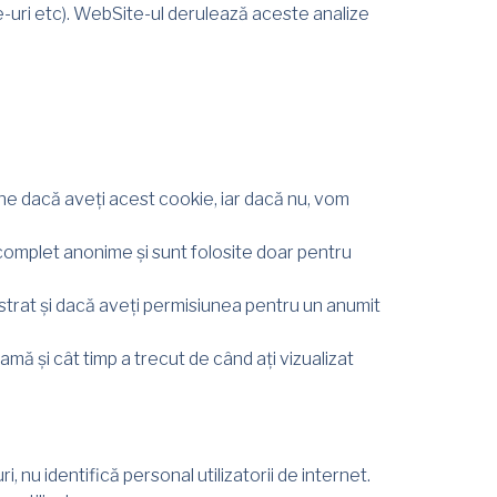
e-uri etc). WebSite-ul derulează aceste analize
ne dacă aveți acest cookie, iar dacă nu, vom
t complet anonime și sunt folosite doar pentru
strat și dacă aveți permisiunea pentru un anumit
mă și cât timp a trecut de când ați vizualizat
i, nu identifică personal utilizatorii de internet.