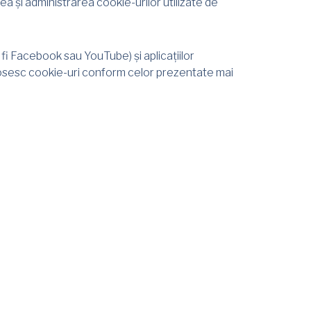
ea și administrarea cookie-urilor utilizate de
ar fi Facebook sau YouTube) și aplicațiilor
olosesc cookie-uri conform celor prezentate mai