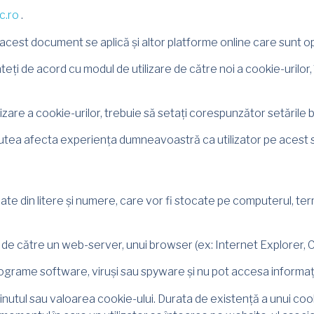
c.ro
.
 acest document se aplică și altor platforme online care sunt o
sunteți de acord cu modul de utilizare de către noi a cookie-urilo
izare a cookie-urilor, trebuie să setați corespunzător setăril
utea afecta experiența dumneavoastră ca utilizator pe acest site
mate din litere și numere, care vor fi stocate pe computerul, te
să de către un web-server, unui browser (ex: Internet Explorer,
grame software, viruși sau spyware și nu pot accesa informațiile
ținutul sau valoarea cookie-ului. Durata de existență a unui c