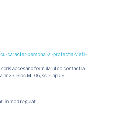
cu-caracter-personal-si-protectia-vietii-
 în scris accesând formularul de contact la
 nr 23, Bloc M 106, sc 3, ap 69
ții în mod regulat.