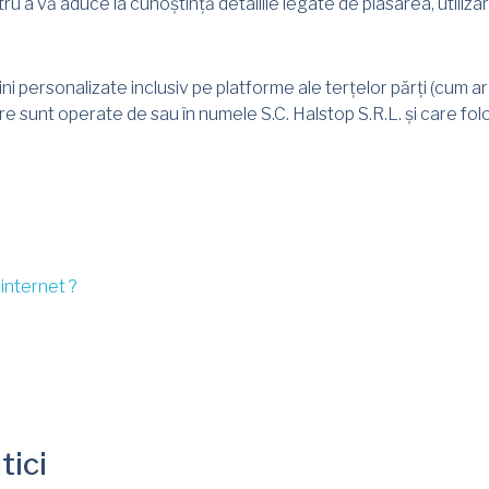
 a vă aduce la cunoștință detaliile legate de plasarea, utilizar
pagini personalizate inclusiv pe platforme ale terțelor părți (cum 
re sunt operate de sau în numele S.C. Halstop S.R.L. și care f
internet ?
tici