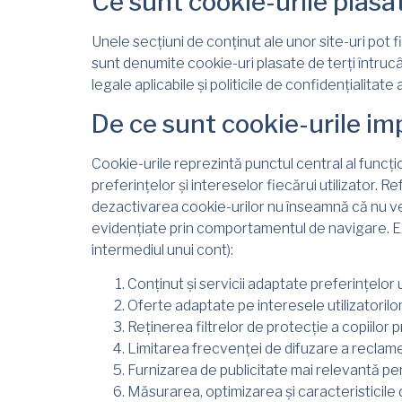
Ce sunt cookie-urile plasat
Unele secțiuni de conținut ale unor site-uri pot fi
sunt denumite cookie-uri plasate de terți întrucât
legale aplicabile și politicile de confidențialitate 
De ce sunt cookie-urile im
Cookie-urile reprezintă punctul central al funcț
preferințelor și intereselor fiecărui utilizator.
dezactivarea cookie-urilor nu înseamnă că nu veți
evidențiate prin comportamentul de navigare. Exe
intermediul unui cont):
Conținut și servicii adaptate preferințelor u
Oferte adaptate pe interesele utilizatorilor
Reținerea filtrelor de protecție a copiilor p
Limitarea frecvenței de difuzare a reclamel
Furnizarea de publicitate mai relevantă pent
Măsurarea, optimizarea și caracteristicile 