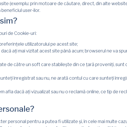
site (exemplu: prin motoare de căutare, direct, din alte websit
n beneficiul user-ilor.
osim?
uri de Cookie-uri:
referințele utilizatorului pe acest site;
dacă ați mai vizitat acest site până acum; browserul ne va spu
ate de către un soft care stabilește din ce țară proveniți, sun
teți înregistrat sau nu, ne arată contul cu care sunteți înregi
afla dacă ați vizualizat sau nu o reclamă online, ce tip de recla
personale?
ter personal pentru a putea fi utilizate și, în cele mai multe cazur