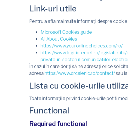
Link-uri utile
Pentru a afla mai multe informații despre cookie-
Microsoft Cookies guide
All About Cookies
https://www.youronlinechoices.com/ro/
https://www.legi-internet.ro/legislatie-it
private-in-sectorul-comunicatiilor-electr
În cazul în care doriți să ne adresați orice solici
adresa
https://www.drcalenic.ro/contact/
sau la
Lista cu cookie-urile utiliz
Toate informațiile privind cookie-urile pot fi mod
Functional
Required functional