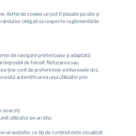
e. Astfel de cookie-uri pot fi plasate pe site și
a rândul lor obligați să respecte reglementările
eriențe de navigare prietenoase și adaptată
ri imposibil de folosit. Refuzarea sau
ea ține cont de preferințele și interesele dvs,
esită autentificarea unui utilizator prin
e search);
it utilizator pe un site;
pe un website, ce tip de conținut este vizualizat