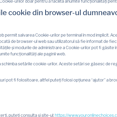
Cookie-urilor doar pentru a facilita anumite funcționalități pentr
ile cookie din browser-ul dumneav
b permit salvarea Cookie-urilor pe terminal în mod implicit. Ace
ocată de browser-ul web sau utilizatorul să fie informat de fie
itățile și modurile de administrare a Cookie-urilor pot fi găsite î
mite funcționalități ale paginii web.
schimba setările cookie-urilor. Aceste setări se găsesc de regul
i pot fi folositoare, altfel puteți folosi opțiunea “ajutor” a bro
ți, puteți consulta și site-ul:
https://www.youronlinechoices.