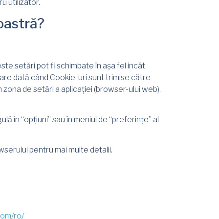
u utilizator.
oastră?
ste setări pot fi schimbate în așa fel incât
care dată când Cookie-uri sunt trimise către
n zona de setări a aplicației (browser-ului web).
ă în “opțiuni” sau în meniul de “preferințe” al
wserului pentru mai multe detalii.
com/ro/