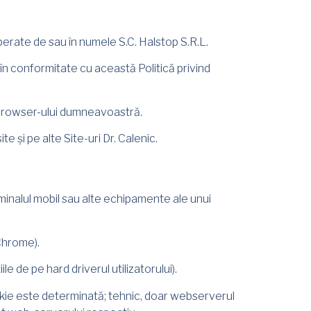
perate de sau în numele S.C. Halstop S.R.L.
r, în conformitate cu această Politică privind
e browser-ului dumneavoastră.
 și pe alte Site-uri Dr. Calenic.
rminalul mobil sau alte echipamente ale unui
 Chrome).
 de pe hard driverul utilizatorului).
ookie este determinată; tehnic, doar webserverul