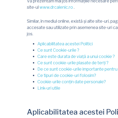
Vă prezentăm mai jos informațiile necesare pentru
site-ul
www.drcalenic.ro
.
Similar, în mediul online, există și alte site-uri, 
accesate sau utilizate prin asemenea site-uri ca
jos.
Aplicabilitatea acestei Politici
Ce sunt Cookie-urile ?
Care este durata de viață a unui cookie ?
Ce sunt cookie-urile plasate de terți ?
De ce sunt cookie-urile importante pentru 
Ce tipuri de cookie-uri folosim?
Cookie-urile conțin date personale?
Link-uri utile
Aplicabilitatea acestei Poli