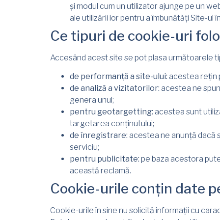
și modul cum un utilizator ajunge pe un web
ale utilizării lor pentru a îmbunătăți Site-ul î
Ce tipuri de cookie-uri fol
Accesând acest site se pot plasa următoarele tip
de performanță a site-ului:
acestea rețin p
de analiză a vizitatorilor:
acestea ne spun 
genera unul;
pentru geotargetting:
acestea sunt utiliz
targetarea conținutului;
de înregistrare:
acestea ne anunță dacă sun
serviciu;
pentru publicitate:
pe baza acestora putem 
această reclamă.
Cookie-urile conțin date 
Cookie-urile în sine nu solicită informații cu carac