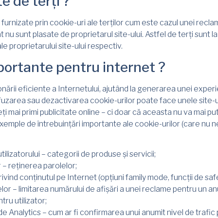
e de terți ?
 furnizate prin cookie-uri ale terților cum este cazul unei reclam
 nu sunt plasate de proprietarul site-ului. Astfel de terți sunt l
ale proprietarului site-ului respectiv.
portante pentru internet ?
ionării eficiente a Internetului, ajutând la generarea unei exp
 Refuzarea sau dezactivarea cookie-urilor poate face unele site-u
 mai primi publicitate online – ci doar că aceasta nu va mai put
mple de întrebuințări importante ale cookie-urilor (care nu nec
tilizatorului – categorii de produse și servicii;
 – reținerea parolelor;
rivind conținutul pe Internet (opțiuni family mode, funcții de saf
or – limitarea numărului de afișări a unei reclame pentru un anum
ru utilizator;
de Analytics – cum ar fi confirmarea unui anumit nivel de trafic 