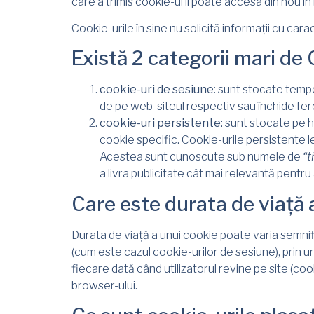
care a trimis cookie-ul îl poate accesa din nou î
Cookie-urile în sine nu solicită informații cu carac
Există 2 categorii mari de 
cookie-uri de sesiune
: sunt stocate temp
de pe web-siteul respectiv sau închide fer
cookie-uri persistente
: sunt stocate pe 
cookie specific. Cookie-urile persistente le
Acestea sunt cunoscute sub numele de
“t
a livra publicitate cât mai relevantă pentru
Care este durata de viață 
Durata de viață a unui cookie poate varia semnifi
(cum este cazul cookie-urilor de sesiune), prin u
fiecare dată când utilizatorul revine pe site (cook
browser-ului.