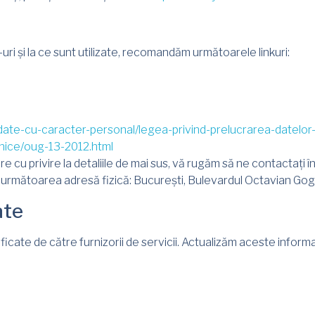
uri și la ce sunt utilizate, recomandăm următoarele linkuri:
c/date-cu-caracter-personal/legea-privind-prelucrarea-datelor-
onice/oug-13-2012.html
tare cu privire la detaliile de mai sus, vă rugăm să ne contactați
 următoarea adresă fizică: București, Bulevardul Octavian Goga
ate
ificate de către furnizorii de servicii. Actualizăm aceste informa