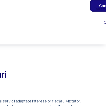
Con
Tratam
C
ri
i servicii adaptate intereselor fiecărui vizitator.