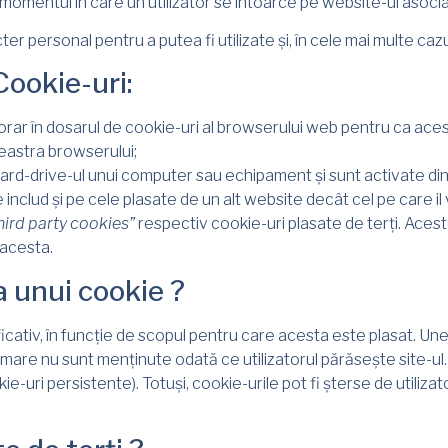
n momentul în care un utilizator se întoarce pe website-ul asoc
ter personal pentru a putea fi utilizate și, în cele mai multe cazur
Cookie-uri:
orar în dosarul de cookie-uri al browserului web pentru ca ace
eastra browserului;
hard-drive-ul unui computer sau echipament și sunt activate din 
 includ și pe cele plasate de un alt website decât cel pe care il 
hird party cookies”
respectiv cookie-uri plasate de terți. Aces
 acesta.
a unui cookie ?
cativ, în funcție de scopul pentru care acesta este plasat. Unel
rmare nu sunt menținute odată ce utilizatorul părăsește site-ul. 
ie-uri persistente). Totuși, cookie-urile pot fi șterse de utilizat