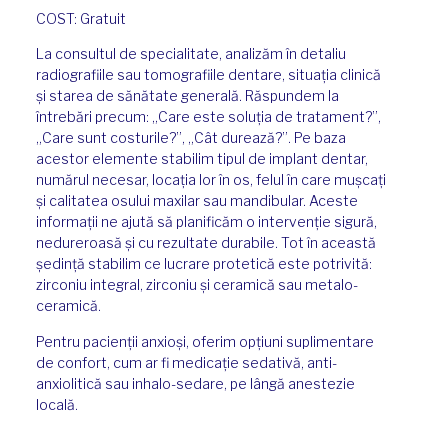
COST: Gratuit
La consultul de specialitate, analizăm în detaliu
radiografiile sau tomografiile dentare, situația clinică
și starea de sănătate generală. Răspundem la
întrebări precum: „Care este soluția de tratament?”,
„Care sunt costurile?”, „Cât durează?”. Pe baza
acestor elemente stabilim tipul de implant dentar,
numărul necesar, locația lor în os, felul în care mușcați
și calitatea osului maxilar sau mandibular. Aceste
informații ne ajută să planificăm o intervenție sigură,
nedureroasă și cu rezultate durabile. Tot în această
ședință stabilim ce lucrare protetică este potrivită:
zirconiu integral, zirconiu și ceramică sau metalo-
ceramică.
Pentru pacienții anxioși, oferim opțiuni suplimentare
de confort, cum ar fi medicație sedativă, anti-
anxiolitică sau inhalo-sedare, pe lângă anestezie
locală.