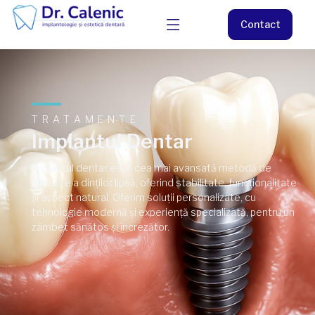
Contact
TRATAMENTE
Implantul Dentar
Implantul dentar este cea mai avansată metodă de
înlocuire a dinților lipsă, oferind stabilitate, funcționalitate
și aspect natural. Oferim soluții personalizate, cu
tehnologie modernă și experiență specializată, pentru un
zâmbet sănătos și încrezător.