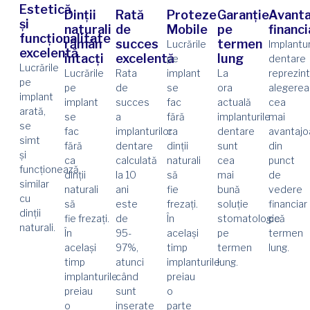
Estetică
Dinții
Rată
Proteze
Garanție
Avanta
și
naturali
de
Mobile
pe
financia
funcționalitate
rămân
succes
termen
Lucrările
Implantur
excelentă
intacți
excelentă
lung
pe
dentare
Lucrările
Lucrările
Rata
implant
La
reprezin
pe
pe
de
se
ora
alegerea
implant
implant
succes
fac
actuală
cea
arată,
se
a
fără
implanturile
mai
se
fac
implanturilor
ca
dentare
avantajo
simt
fără
dentare
dinții
sunt
din
și
ca
calculată
naturali
cea
punct
funcționează
dinții
la 10
să
mai
de
similar
naturali
ani
fie
bună
vedere
cu
să
este
frezați.
soluție
financiar
dinții
fie frezați.
de
În
stomatologică
pe
naturali.
În
95-
același
pe
termen
același
97%,
timp
termen
lung.
timp
atunci
implanturile
lung.
implanturile
când
preiau
preiau
sunt
o
o
inserate
parte