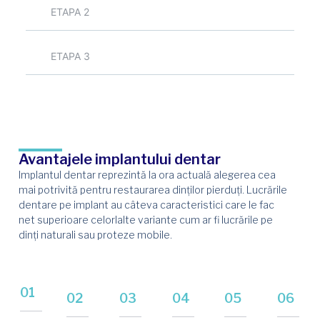
ETAPA 2
ETAPA 3
Avantajele implantului dentar​
Implantul dentar reprezintă la ora actuală alegerea cea
mai potrivită pentru restaurarea dinților pierduți. Lucrările
dentare pe implant au câteva caracteristici care le fac
net superioare celorlalte variante cum ar fi lucrările pe
dinți naturali sau proteze mobile.
01
02
03
04
05
06