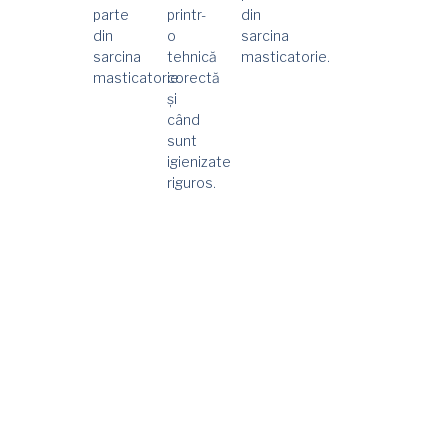
parte
printr-
din
din
o
sarcina
sarcina
tehnică
masticatorie.
masticatorie.
corectă
și
când
sunt
igienizate
riguros.