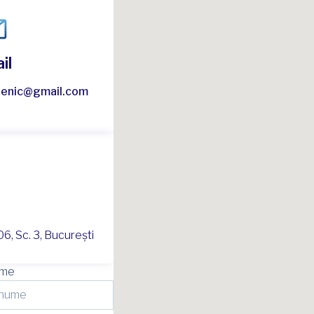
il
lenic@gmail.com
6, Sc. 3, București
ume