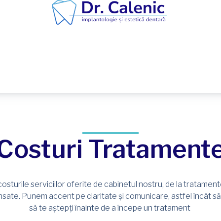
Costuri Tratament
costurile serviciilor oferite de cabinetul nostru, de la tratament
sate. Punem accent pe claritate și comunicare, astfel încât să ș
să te aștepți înainte de a începe un tratament