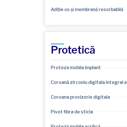
Adiție os și membrană resorbabilă
Protetică
Proteza mobila implant
Coroană zirconiu digitala integral 
Coroana provizorie digitala
Pivot fibra de sticla
Proteză mobila acrilică