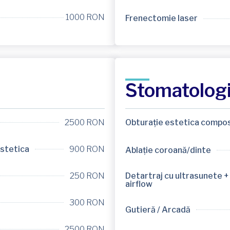
1000 RON
Frenectomie laser
Stomatologi
2500 RON
Obturație estetica compos
estetica
900 RON
Ablație coroană/dinte
250 RON
Detartraj cu ultrasunete + 
airflow
300 RON
Gutieră / Arcadă
2500 RON