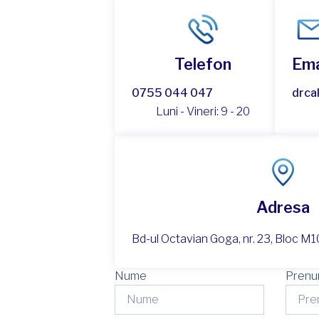
Telefon
Ema
0755 044 047​​
drca
Luni - Vineri: 9 - 20​
Adresa
Bd-ul Octavian Goga, nr. 23, Bloc M10
Nume
Pren